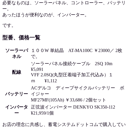
必要なものは、ソーラーパネル、コントローラー、バッテリ
ー。
あったほうが便利なのが、インバーター。
です。
型番、価格一覧
ソーラーパ
１００W 単結晶 AT-MA100C ￥23000／ 2枚
ネル
で。
ソーラーパネル接続ケーブル 2SQ 10m
¥5,091
配線
VFF 2.0SQ(丸型圧着端子加工代込み）１
ｍ ¥1,112
ACデルコ ディープサイクルバッテリー ボ
バッテリー
イジャー
MF27MF(105Ah) ￥33,686 / 2個セット
インバータ
正弦波インバーター DENKYO SK350-112
ー
¥21,959/1個
お店の理念に共感し、蓄電システムドットコムで購入してい