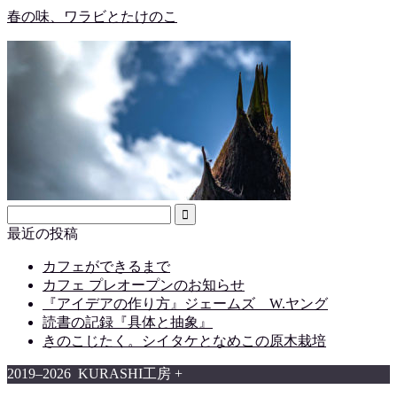
春の味、ワラビとたけのこ
最近の投稿
カフェができるまで
カフェ プレオープンのお知らせ
『アイデアの作り方』ジェームズ W.ヤング
読書の記録『具体と抽象』
きのこじたく。シイタケとなめこの原木栽培
2019–2026 KURASHI工房 +