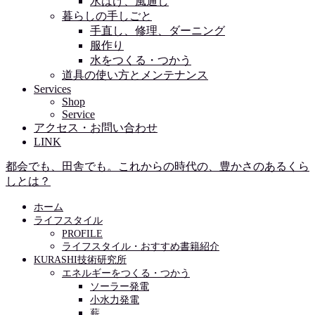
水はけ、風通し
暮らしの手しごと
手直し、修理、ダーニング
服作り
水をつくる・つかう
道具の使い方とメンテナンス
Services
Shop
Service
アクセス・お問い合わせ
LINK
都会でも、田舎でも。これからの時代の、豊かさのあるくら
しとは？
ホーム
ライフスタイル
PROFILE
ライフスタイル・おすすめ書籍紹介
KURASHI技術研究所
エネルギーをつくる・つかう
ソーラー発電
小水力発電
薪