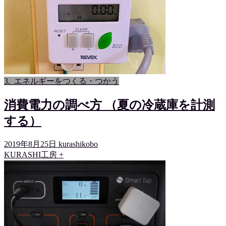
3._エネルギーをつくる・つかう
消費電力の調べ方 （夏の冷蔵庫を計測
する）
2019年8月25日
kurashikobo
KURASHI工房 +