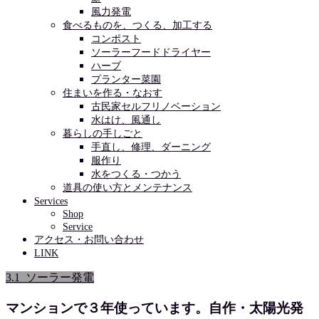
風力発電
食べるものを、つくる、加工する
コンポスト
ソーラーフードドライヤー
ハーブ
プランター菜園
住まいを作る・なおす
古民家セルフリノベーション
水はけ、風通し
暮らしの手しごと
手直し、修理、ダーニング
服作り
水をつくる・つかう
道具の使い方とメンテナンス
Services
Shop
Service
アクセス・お問い合わせ
LINK
3.1_ソーラー発電
マンションで３年使っています。自作・太陽光発