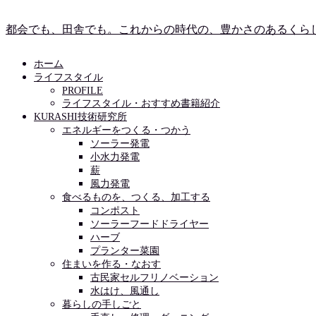
都会でも、田舎でも。これからの時代の、豊かさのあるくら
ホーム
ライフスタイル
PROFILE
ライフスタイル・おすすめ書籍紹介
KURASHI技術研究所
エネルギーをつくる・つかう
ソーラー発電
小水力発電
薪
風力発電
食べるものを、つくる、加工する
コンポスト
ソーラーフードドライヤー
ハーブ
プランター菜園
住まいを作る・なおす
古民家セルフリノベーション
水はけ、風通し
暮らしの手しごと