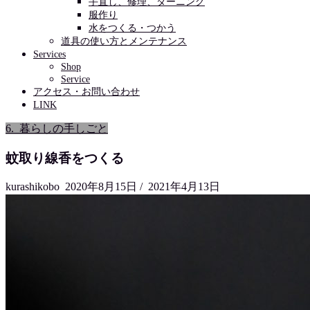
手直し、修理、ダーニング
服作り
水をつくる・つかう
道具の使い方とメンテナンス
Services
Shop
Service
アクセス・お問い合わせ
LINK
6._暮らしの手しごと
蚊取り線香をつくる
kurashikobo
2020年8月15日
/
2021年4月13日