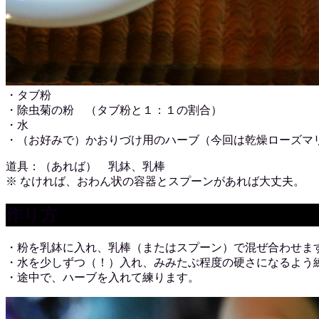
・タブ粉
・除虫菊の粉 （タブ粉と１：１の割合）
・水
・（お好みで）かおりづけ用のハーブ（今回は乾燥ローズマ
道具：（あれば） 乳鉢、乳棒
※ なければ、おわん状の容器とスプーンがあれば大丈夫。
作り方
・粉を乳鉢に入れ、乳棒（またはスプーン）で混ぜ合わせま
・水を少しずつ（！）入れ、みみたぶ程度の硬さになるよう
・途中で、ハーブを入れて練ります。