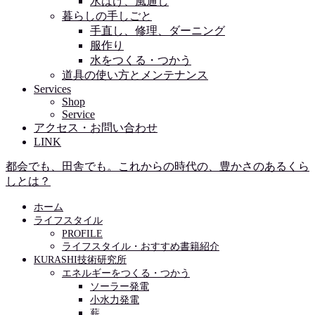
水はけ、風通し
暮らしの手しごと
手直し、修理、ダーニング
服作り
水をつくる・つかう
道具の使い方とメンテナンス
Services
Shop
Service
アクセス・お問い合わせ
LINK
都会でも、田舎でも。これからの時代の、豊かさのあるくら
しとは？
ホーム
ライフスタイル
PROFILE
ライフスタイル・おすすめ書籍紹介
KURASHI技術研究所
エネルギーをつくる・つかう
ソーラー発電
小水力発電
薪