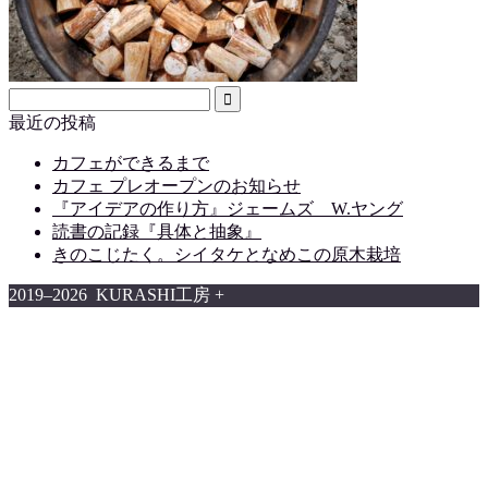
最近の投稿
カフェができるまで
カフェ プレオープンのお知らせ
『アイデアの作り方』ジェームズ W.ヤング
読書の記録『具体と抽象』
きのこじたく。シイタケとなめこの原木栽培
2019–2026 KURASHI工房 +