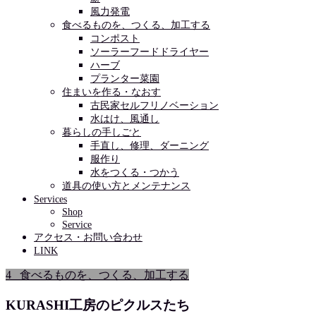
風力発電
食べるものを、つくる、加工する
コンポスト
ソーラーフードドライヤー
ハーブ
プランター菜園
住まいを作る・なおす
古民家セルフリノベーション
水はけ、風通し
暮らしの手しごと
手直し、修理、ダーニング
服作り
水をつくる・つかう
道具の使い方とメンテナンス
Services
Shop
Service
アクセス・お問い合わせ
LINK
4 _食べるものを、つくる、加工する
KURASHI工房のピクルスたち