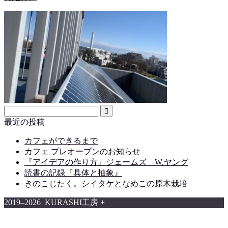
最近の投稿
カフェができるまで
カフェ プレオープンのお知らせ
『アイデアの作り方』ジェームズ W.ヤング
読書の記録『具体と抽象』
きのこじたく。シイタケとなめこの原木栽培
2019–2026 KURASHI工房 +