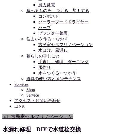
風力発電
食べるものを、つくる、加工する
コンポスト
ソーラーフードドライヤー
ハーブ
プランター菜園
住まいを作る・なおす
古民家セルフリノベーション
水はけ、風通し
暮らしの手しごと
手直し、修理、ダーニング
服作り
水をつくる・つかう
道具の使い方とメンテナンス
Services
Shop
Service
アクセス・お問い合わせ
LINK
5.1_古民家セルフリノベーション
水漏れ修理 DIYで水道栓交換