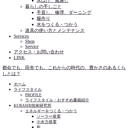
水はけ、風通し
暮らしの手しごと
手直し、修理、ダーニング
服作り
水をつくる・つかう
道具の使い方とメンテナンス
Services
Shop
Service
アクセス・お問い合わせ
LINK
都会でも、田舎でも。これからの時代の、豊かさのあるくら
しとは？
ホーム
ライフスタイル
PROFILE
ライフスタイル・おすすめ書籍紹介
KURASHI技術研究所
エネルギーをつくる・つかう
ソーラー発電
小水力発電
薪