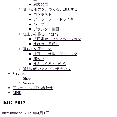
風力発電
食べるものを、つくる、加工する
コンポスト
ソーラーフードドライヤー
ハーブ
プランター菜園
住まいを作る・なおす
古民家セルフリノベーション
水はけ、風通し
暮らしの手しごと
手直し、修理、ダーニング
服作り
水をつくる・つかう
道具の使い方とメンテナンス
Services
Shop
Service
アクセス・お問い合わせ
LINK
IMG_5013
kurashikobo
2021年4月1日