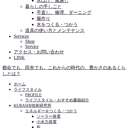
水はけ、風通し
暮らしの手しごと
手直し、修理、ダーニング
服作り
水をつくる・つかう
道具の使い方とメンテナンス
Services
Shop
Service
アクセス・お問い合わせ
LINK
都会でも、田舎でも。これからの時代の、豊かさのあるくら
しとは？
ホーム
ライフスタイル
PROFILE
ライフスタイル・おすすめ書籍紹介
KURASHI技術研究所
エネルギーをつくる・つかう
ソーラー発電
小水力発電
薪